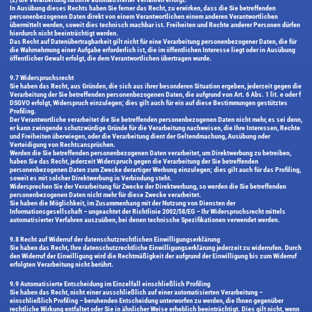
In Ausübung dieses Rechts haben Sie ferner das Recht, zu erwirken, dass die Sie betreffenden
personenbezogenen Daten direkt von einem Verantwortlichen einem anderen Verantwortlichen
übermittelt werden, soweit dies technisch machbar ist. Freiheiten und Rechte anderer Personen dürfen
hierdurch nicht beeinträchtigt werden.
Das Recht auf Datenübertragbarkeit gilt nicht für eine Verarbeitung personenbezogener Daten, die für
die Wahrnehmung einer Aufgabe erforderlich ist, die im öffentlichen Interesse liegt oder in Ausübung
öffentlicher Gewalt erfolgt, die dem Verantwortlichen übertragen wurde.
9.7 Widerspruchsrecht
Sie haben das Recht, aus Gründen, die sich aus ihrer besonderen Situation ergeben, jederzeit gegen die
Verarbeitung der Sie betreffenden personenbezogenen Daten, die aufgrund von Art. 6 Abs. 1 lit. e oder f
DSGVO erfolgt, Widerspruch einzulegen; dies gilt auch für ein auf diese Bestimmungen gestütztes
Profiling.
Der Verantwortliche verarbeitet die Sie betreffenden personenbezogenen Daten nicht mehr, es sei denn,
er kann zwingende schutzwürdige Gründe für die Verarbeitung nachweisen, die Ihre Interessen, Rechte
und Freiheiten überwiegen, oder die Verarbeitung dient der Geltendmachung, Ausübung oder
Verteidigung von Rechtsansprüchen.
Werden die Sie betreffenden personenbezogenen Daten verarbeitet, um Direktwerbung zu betreiben,
haben Sie das Recht, jederzeit Widerspruch gegen die Verarbeitung der Sie betreffenden
personenbezogenen Daten zum Zwecke derartiger Werbung einzulegen; dies gilt auch für das Profiling,
soweit es mit solcher Direktwerbung in Verbindung steht.
Widersprechen Sie der Verarbeitung für Zwecke der Direktwerbung, so werden die Sie betreffenden
personenbezogenen Daten nicht mehr für diese Zwecke verarbeitet.
Sie haben die Möglichkeit, im Zusammenhang mit der Nutzung von Diensten der
Informationsgesellschaft – ungeachtet der Richtlinie 2002/58/EG – Ihr Widerspruchsrecht mittels
automatisierter Verfahren auszuüben, bei denen technische Spezifikationen verwendet werden.
9.8 Recht auf Widerruf der datenschutzrechtlichen Einwilligungserklärung
Sie haben das Recht, Ihre datenschutzrechtliche Einwilligungserklärung jederzeit zu widerrufen. Durch
den Widerruf der Einwilligung wird die Rechtmäßigkeit der aufgrund der Einwilligung bis zum Widerruf
erfolgten Verarbeitung nicht berührt.
9.9 Automatisierte Entscheidung im Einzelfall einschließlich Profiling
Sie haben das Recht, nicht einer ausschließlich auf einer automatisierten Verarbeitung –
einschließlich Profiling – beruhenden Entscheidung unterworfen zu werden, die Ihnen gegenüber
rechtliche Wirkung entfaltet oder Sie in ähnlicher Weise erheblich beeinträchtigt. Dies gilt nicht, wenn