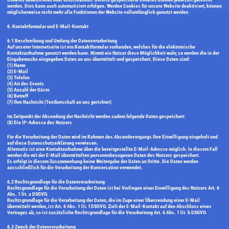
werden. Dies kann auch automatisiert erfolgen. Werden Cookies für unsere Website deaktiviert, können
möglicherweise nicht mehr alle Funktionen der Website vollumfänglich genutzt werden.
6. Kontaktformular und E-Mail-Kontakt
6.1 Beschreibung und Umfang der Datenverarbeitung
Auf unserer Internetseite ist ein Kontaktformular vorhanden, welches für die elektronische
Kontaktaufnahme genutzt werden kann. Nimmt ein Nutzer diese Möglichkeit wahr, so werden die in der
Eingabemaske eingegeben Daten an uns übermittelt und gespeichert. Diese Daten sind:
(1) Name
(2) E-Mail
(3) Telefon
(4) Art des Events
(5) Anzahl der Gäste
(6) Betreff
(7) Ihre Nachricht (Textbotschaft an uns gerichtet)
Im Zeitpunkt der Absendung der Nachricht werden zudem folgende Daten gespeichert:
(8) Die IP-Adresse des Nutzers
Für die Verarbeitung der Daten wird im Rahmen des Absendevorgangs Ihre Einwilligung eingeholt und
auf diese Datenschutzerklärung verwiesen.
Alternativ ist eine Kontaktaufnahme über die bereitgestellte E-Mail-Adresse möglich. In diesem Fall
werden die mit der E-Mail übermittelten personenbezogenen Daten des Nutzers gespeichert.
Es erfolgt in diesem Zusammenhang keine Weitergabe der Daten an Dritte. Die Daten werden
ausschließlich für die Verarbeitung der Konversation verwendet.
6.2 Rechtsgrundlage für die Datenverarbeitung
Rechtsgrundlage für die Verarbeitung der Daten ist bei Vorliegen einer Einwilligung des Nutzers Art. 6
Abs. 1 lit. a DSGVO.
Rechtsgrundlage für die Verarbeitung der Daten, die im Zuge einer Übersendung einer E-Mail
übermittelt werden, ist Art. 6 Abs. 1 lit. f DSGVO. Zielt der E-Mail-Kontakt auf den Abschluss eines
Vertrages ab, so ist zusätzliche Rechtsgrundlage für die Verarbeitung Art. 6 Abs. 1 lit. b DSGVO.
6.3 Zweck der Datenverarbeitung