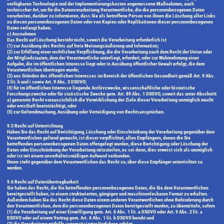
verfügbaren Technologie und der Implementierungskosten angemessene Maßnahmen, auch
technischer Art, um für die Datenverarbeitung Verantwortliche, die die personenbezogenen Daten
verarbeiten, darüber zu informieren, dass Sie als betroffene Person von ihnen die Löschung aller Links
zu diesen personenbezogenen Daten oder von Kopien oder Replikationen dieser personenbezogenen
Daten verlangt haben.
c) Ausnahmen
Das Recht auf Löschung besteht nicht, soweit die Verarbeitung erforderlich ist
(1) zur Ausübung des Rechts auf freie Meinungsäußerung und Information;
(2) zur Erfüllung einer rechtlichen Verpflichtung, die die Verarbeitung nach dem Recht der Union oder
der Mitgliedstaaten, dem der Verantwortliche unterliegt, erfordert, oder zur Wahrnehmung einer
Aufgabe, die im öffentlichen Interesse liegt oder in Ausübung öffentlicher Gewalt erfolgt, die dem
Verantwortlichen übertragen wurde;
(3) aus Gründen des öffentlichen Interesses im Bereich der öffentlichen Gesundheit gemäß Art. 9 Abs.
2 lit. h und i sowie Art. 9 Abs. 3 DSGVO;
(4) für im öffentlichen Interesse liegende Archivzwecke, wissenschaftliche oder historische
Forschungszwecke oder für statistische Zwecke gem. Art. 89 Abs. 1 DSGVO, soweit das unter Abschnitt
a) genannte Recht voraussichtlich die Verwirklichung der Ziele dieser Verarbeitung unmöglich macht
oder ernsthaft beeinträchtigt, oder
(5) zur Geltendmachung, Ausübung oder Verteidigung von Rechtsansprüchen.
9.5 Recht auf Unterrichtung
Haben Sie das Recht auf Berichtigung, Löschung oder Einschränkung der Verarbeitung gegenüber dem
Verantwortlichen geltend gemacht, ist dieser verpflichtet, allen Empfängern, denen die Sie
betreffenden personenbezogenen Daten offengelegt wurden, diese Berichtigung oder Löschung der
Daten oder Einschränkung der Verarbeitung mitzuteilen, es sei denn, dies erweist sich als unmöglich
oder ist mit einem unverhältnismäßigen Aufwand verbunden.
Ihnen steht gegenüber dem Verantwortlichen das Recht zu, über diese Empfänger unterrichtet zu
werden.
9.6 Recht auf Datenübertragbarkeit
Sie haben das Recht, die Sie betreffenden personenbezogenen Daten, die Sie dem Verantwortlichen
bereitgestellt haben, in einem strukturierten, gängigen und maschinenlesbaren Format zu erhalten.
Außerdem haben Sie das Recht diese Daten einem anderen Verantwortlichen ohne Behinderung durch
den Verantwortlichen, dem die personenbezogenen Daten bereitgestellt wurden, zu übermitteln, sofern
(1) die Verarbeitung auf einer Einwilligung gem. Art. 6 Abs. 1 lit. a DSGVO oder Art. 9 Abs. 2 lit. a
DSGVO oder auf einem Vertrag gem. Art. 6 Abs. 1 lit. b DSGVO beruht und
(2) die Verarbeitung mithilfe automatisierter Verfahren erfolgt.