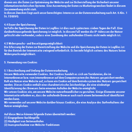
dienen uns die Daten zur Optimierung der Website und zur Sicherstellung der Sicherheit unserer
informationstechnischen Systeme. Eine Auswertung der Daten zu Marketingzwecken findet in diesem
Zusammenhang nicht statt.
In diesen Zwecken liegt auch unser berechtigtes Interesse an der Datenverarbeitung nach Art. 6 Abs. 1
lit. f DSGVO.
4.4 Dauer der Speicherung
Im Falle der Speicherung der Daten in Logfiles ist dies nach spätestens sieben Tagen der Fall. Eine
darüberhinausgehende Speicherung ist möglich. In diesem Fall werden die IP-Adressen der Nutzer
gelöscht oder verfremdet, sodass eine Zuordnung des aufrufenden Clients nicht mehr möglich ist.
4.5 Widerspruchs- und Beseitigungsmöglichkeit
Die Erfassung der Daten zur Bereitstellung der Website und die Speicherung der Daten in Logfiles ist
für den Betrieb der Internetseite zwingend erforderlich. Es besteht folglich seitens des Nutzers keine
Widerspruchsmöglichkeit.
5. Verwendung von Cookies
5.1 Beschreibung und Umfang der Datenverarbeitung
Unsere Webseite verwendet Cookies. Bei Cookies handelt es sich um Textdateien, die im
Internetbrowser bzw. vom Internetbrowser auf dem Computersystem des Nutzers gespeichert werden.
Ruft ein Nutzer eine Website auf, so kann ein Cookie auf dem Betriebssystem des Nutzers gespeichert
werden. Dieses Cookie enthält eine charakteristische Zeichenfolge, die eine eindeutige
Identifizierung des Browsers beim erneuten Aufrufen der Website ermöglicht.
Wir setzen Cookies ein, um unsere Website nutzerfreundlicher zu gestalten. Einige Elemente unserer
Internetseite erfordern es, dass der aufrufende Browser auch nach einem Seitenwechsel identifiziert
werden kann.
Wir verwenden auf unserer Website darüber hinaus Cookies, die eine Analyse des Surfverhaltens der
Nutzer ermöglichen.
Auf diese Weise können folgende Daten übermittelt werden:
(1) Eingegebene Suchbegriffe
(2) Häufigkeit von Seitenaufrufen
(3) Inanspruchnahme von Website-Funktionen