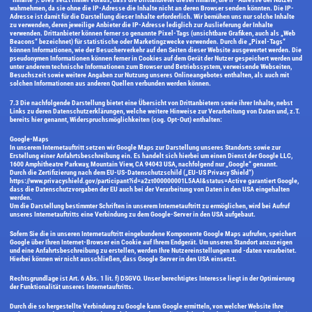
wahrnehmen, da sie ohne die IP-Adresse die Inhalte nicht an deren Browser senden könnten. Die IP-
Adresse ist damit für die Darstellung dieser Inhalte erforderlich. Wir bemühen uns nur solche Inhalte
zu verwenden, deren jeweilige Anbieter die IP-Adresse lediglich zur Auslieferung der Inhalte
verwenden. Drittanbieter können ferner so genannte Pixel-Tags (unsichtbare Grafiken, auch als „Web
Beacons“ bezeichnet) für statistische oder Marketingzwecke verwenden. Durch die „Pixel-Tags“
können Informationen, wie der Besucherverkehr auf den Seiten dieser Website ausgewertet werden. Die
pseudonymen Informationen können ferner in Cookies auf dem Gerät der Nutzer gespeichert werden und
unter anderem technische Informationen zum Browser und Betriebssystem, verweisende Webseiten,
Besuchszeit sowie weitere Angaben zur Nutzung unseres Onlineangebotes enthalten, als auch mit
solchen Informationen aus anderen Quellen verbunden werden können.
7.3 Die nachfolgende Darstellung bietet eine Übersicht von Drittanbietern sowie ihrer Inhalte, nebst
Links zu deren Datenschutzerklärungen, welche weitere Hinweise zur Verarbeitung von Daten und, z.T.
bereits hier genannt, Widerspruchsmöglichkeiten (sog. Opt-Out) enthalten:
Google-Maps
In unserem Internetauftritt setzen wir Google Maps zur Darstellung unseres Standorts sowie zur
Erstellung einer Anfahrtsbeschreibung ein. Es handelt sich hierbei um einen Dienst der Google LLC,
1600 Amphitheatre Parkway, Mountain View, CA 94043 USA, nachfolgend nur „Google“ genannt.
Durch die Zertifizierung nach dem EU-US-Datenschutzschild („EU-US Privacy Shield“)
https://www.privacyshield.gov/participant?id=a2zt000000001L5AAI&status=Active garantiert Google,
dass die Datenschutzvorgaben der EU auch bei der Verarbeitung von Daten in den USA eingehalten
werden.
Um die Darstellung bestimmter Schriften in unserem Internetauftritt zu ermöglichen, wird bei Aufruf
unseres Internetauftritts eine Verbindung zu dem Google-Server in den USA aufgebaut.
Sofern Sie die in unseren Internetauftritt eingebundene Komponente Google Maps aufrufen, speichert
Google über Ihren Internet-Browser ein Cookie auf Ihrem Endgerät. Um unseren Standort anzuzeigen
und eine Anfahrtsbeschreibung zu erstellen, werden Ihre Nutzereinstellungen und -daten verarbeitet.
Hierbei können wir nicht ausschließen, dass Google Server in den USA einsetzt.
Rechtsgrundlage ist Art. 6 Abs. 1 lit. f) DSGVO. Unser berechtigtes Interesse liegt in der Optimierung
der Funktionalität unseres Internetauftritts.
Durch die so hergestellte Verbindung zu Google kann Google ermitteln, von welcher Website Ihre