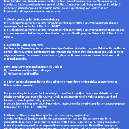
Beim Aufruf unserer Website werden die Nutzer durch einen Infobanner über die Verwendung von
Cookies zu Analysezwecken informiert und auf diese Datenschutzerklärung verwiesen. Es erfolgt in
diesem Zusammenhang auch ein Hinweis darauf, wie die Speicherung von Cookies in den
Browsereinstellungen unterbunden werden kann.
5.2 Rechtsgrundlage für die Datenverarbeitung
Die Rechtsgrundlage für die Verarbeitung personenbezogener Daten unter Verwendung technisch
notweniger Cookies ist Art. 6 Abs. 1 lit. f DSGVO.
Die Rechtsgrundlage für die Verarbeitung personenbezogener Daten unter Verwendung von Cookies zu
Analysezwecken ist bei Vorliegen einer diesbezüglichen Einwilligung des Nutzers Art. 6 Abs. 1 lit. a
DSGVO.
5.3 Zweck der Datenverarbeitung
Der Zweck der Verwendung technisch notwendiger Cookies ist, die Nutzung von Websites für die Nutzer
zu vereinfachen. Einige Funktionen unserer Internetseite können ohne den Einsatz von Cookies nicht
angeboten werden. Für diese ist es erforderlich, dass der Browser auch nach einem Seitenwechsel
wiedererkannt wird.
Für folgende Anwendungen benötigen wir Cookies:
(1) Übernahme von Spracheinstellungen
(2) Merken von Suchbegriffen
Die durch technisch notwendige Cookies erhobenen Nutzerdaten werden nicht zur Erstellung von
Nutzerprofilen verwendet.
Die Verwendung der Analyse-Cookies erfolgt zu dem Zweck, die Qualität unserer Website und ihre
Inhalte zu verbessern. Durch die Analyse-Cookies erfahren wir, wie die Website genutzt wird und
können so unser Angebot stetig optimieren.
In diesen Zwecken liegt auch unser berechtigtes Interesse in der Verarbeitung der personenbezogenen
Daten nach Art. 6 Abs. 1 lit. f DSGVO.
5.4 Dauer der Speicherung, Widerspruchs- und Beseitigungsmöglichkeit
Cookies werden auf dem Rechner des Nutzers gespeichert und von diesem an unserer Seite
übermittelt. Daher haben Sie als Nutzer auch die volle Kontrolle über die Verwendung von Cookies.
Durch eine Änderung der Einstellungen in Ihrem Internetbrowser können Sie die Übertragung von
Cookies deaktivieren oder einschränken. Bereits gespeicherte Cookies können jederzeit gelöscht