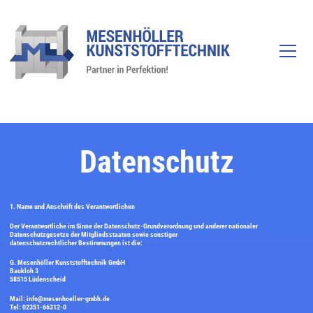
Unternehmen
Datenschutz
Wir
Leistungen
Werkzeugbau
1. Name und Anschrift des Verantwortlichen
Kunststofftechnik
Der Verantwortliche im Sinne der Datenschutz-Grundverordnung und anderer nationaler
Datenschutzgesetze der Mitgliedsstaaten sowie sonstiger
datenschutzrechtlicher Bestimmungen ist die:
Zusatzleistungen
G. Mesenhöller Kunststofftechnik GmbH
Qualität & Umwelt
Baukloh 3
58515 Lüdenscheid
Lösungen
Mail: info@mesenhoeller-gmbh.de
Tel: 02351-66312-0