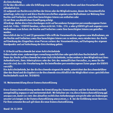
die Entscheidung
(1) für den Abschluss oder die Erfüllung eines Vertrags zwischen Ihnen und dem Verantwortlichen
erforderlich ist,
(2) aufgrund von Rechtsvorschriften der Union oder der Mitgliedstaaten, denen der Verantwortliche
unterliegt, zulässig ist und diese Rechtsvorschriften angemessene Maßnahmen zur Wahrung Ihrer
Rechte und Freiheiten sowie Ihrer berechtigten Interessen enthalten oder
(3) mit Ihrer ausdrücklichen Einwilligung erfolgt.
Allerdings dürfen diese Entscheidungen nicht auf besonderen Kategorien personenbezogener Daten
nach Art. 9 Abs. 1 DSGVO beruhen, sofern nicht Art. 9 Abs. 2 lit. a oder g DSGVO gilt und angemessene
Maßnahmen zum Schutz der Rechte und Freiheiten sowie Ihrer berechtigten Interessen getroffen
wurden.
Hinsichtlich der in (1) und (3) genannten Fälle trifft der Verantwortliche angemessene Maßnahmen, um
die Rechte und Freiheiten sowie Ihre berechtigten Interessen zu wahren, wozu mindestens das Recht
auf Erwirkung des Eingreifens einer Person seitens des Verantwortlichen, auf Darlegung des eigenen
Standpunkts und auf Anfechtung der Entscheidung gehört.
9.10 Recht auf Beschwerde bei einer Aufsichtsbehörde
Unbeschadet eines anderweitigen verwaltungsrechtlichen oder gerichtlichen Rechtsbehelfs steht
Ihnen das Recht auf Beschwerde bei einer Aufsichtsbehörde, insbesondere in dem Mitgliedstaat ihres
Aufenthaltsorts, ihres Arbeitsplatzes oder des Orts des mutmaßlichen Verstoßes, zu, wenn Sie der
Ansicht sind, dass die Verarbeitung der Sie betreffenden personenbezogenen Daten gegen die DSGVO
verstößt.
Die Aufsichtsbehörde, bei der die Beschwerde eingereicht wurde, unterrichtet den Beschwerdeführer
über den Stand und die Ergebnisse der Beschwerde einschließlich der Möglichkeit eines gerichtlichen
Rechtsbehelfs nach Art. 78 DSGVO.
10. Weiterentwicklung dieser Datenschutzerklärung
Diese Datenschutzerklärung werden der Entwicklung des Datenschutzes und der Sicherheitstechnik
unregelmäßig angepasst und weiterentwickelt. Wir behalten uns vor, diese Datenschutzerklärung ggf.
anzupassen, damit sie stets den aktuellen rechtlichen Anforderungen entspricht oder um Änderungen
unserer Leistungen in der Datenschutzerklärung umzusetzen, z. B. bei der Einführung neuer Services.
Für Ihren erneuten Besuch gilt dann die neue Datenschutzerklärung.
Stand: 24.12.2018