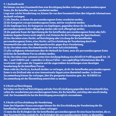
9.1 Auskunftsrecht
Sie können von dem Verantwortlichen eine Bestätigung darüber verlangen, ob personenbezogene
Daten, die Sie betreffen, von uns verarbeitet werden.
Liegt eine solche Verarbeitung vor, können Sie von dem Verantwortlichen über folgende Informationen
Auskunft verlangen:
(1) die Zwecke, zu denen die personenbezogenen Daten verarbeitet werden;
(2) die Kategorien von personenbezogenen Daten, welche verarbeitet werden;
(3) die Empfänger bzw. die Kategorien von Empfängern, gegenüber denen die Sie betreffenden
personenbezogenen Daten offengelegt wurden oder noch offengelegt werden;
(4) die geplante Dauer der Speicherung der Sie betreffenden personenbezogenen Daten oder, falls
konkrete Angaben hierzu nicht möglich sind, Kriterien für die Festlegung der Speicherdauer;
(5) das Bestehen eines Rechts auf Berichtigung oder Löschung der Sie betreffenden
personenbezogenen Daten, eines Rechts auf Einschränkung der Verarbeitung durch den
Verantwortlichen oder eines Widerspruchsrechts gegen diese Verarbeitung;
(6) das Bestehen eines Beschwerderechts bei einer Aufsichtsbehörde;
(7) alle verfügbaren Informationen über die Herkunft der Daten, wenn die personenbezogenen Daten
nicht bei der betroffenen Person erhoben werden;
(8) das Bestehen einer automatisierten Entscheidungsfindung einschließlich Profiling gemäß Art. 22
Abs. 1 und 4 DSGVO und – zumindest in diesen Fällen – aussagekräftige Informationen über die
involvierte Logik sowie die Tragweite und die angestrebten Auswirkungen einer derartigen
Verarbeitung für die betroffene Person.
Ihnen steht das Recht zu, Auskunft darüber zu verlangen, ob die Sie betreffenden personenbezogenen
Daten in ein Drittland oder an eine internationale Organisation übermittelt werden. In diesem
Zusammenhang können Sie verlangen, über die geeigneten Garantien gem. Art. 46 DSGVO im
Zusammenhang mit der Übermittlung unterrichtet zu werden.
9.2 Recht auf Berichtigung
Sie haben ein Recht auf Berichtigung und/oder Vervollständigung gegenüber dem Verantwortlichen,
sofern die verarbeiteten personenbezogenen Daten, die Sie betreffen, unrichtig oder unvollständig
sind. Der Verantwortliche hat die Berichtigung unverzüglich vorzunehmen.
9.3 Recht auf Einschränkung der Verarbeitung
Unter den folgenden Voraussetzungen können Sie die Einschränkung der Verarbeitung der Sie
betreffenden personenbezogenen Daten verlangen:
(1) wenn Sie die Richtigkeit der Sie betreffenden personenbezogenen für eine Dauer bestreiten, die es
dem Verantwortlichen ermöglicht, die Richtigkeit der personenbezogenen Daten zu überprüfen;