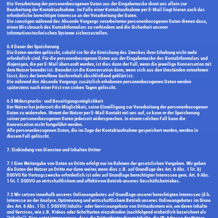
Die Verarbeitung der personenbezogenen Daten aus der Eingabemaske dient uns allein zur
Bearbeitung der Kontaktaufnahme. Im Falle einer Kontaktaufnahme per E-Mail liegt hieran auch das
erforderliche berechtigte Interesse an der Verarbeitung der Daten.
Die sonstigen während des Absende Vorgangs verarbeiteten personenbezogenen Daten dienen dazu,
einen Missbrauch des Kontaktformulars zu verhindern und die Sicherheit unserer
informationstechnischen Systeme sicherzustellen.
6.4 Dauer der Speicherung
Die Daten werden gelöscht, sobald sie für die Erreichung des Zweckes ihrer Erhebung nicht mehr
erforderlich sind. Für die personenbezogenen Daten aus der Eingabemaske des Kontaktformulars und
diejenigen, die per E-Mail übersandt wurden, ist dies dann der Fall, wenn die jeweilige Konversation mit
dem Nutzer beendet ist. Beendet ist die Konversation dann, wenn sich aus den Umständen entnehmen
lässt, dass der betroffene Sachverhalt abschließend geklärt ist.
Die während des Absende Vorgangs zusätzlich erhobenen personenbezogenen Daten werden
spätestens nach einer Frist von sieben Tagen gelöscht.
6.5 Widerspruchs- und Beseitigungsmöglichkeit
Der Nutzer hat jederzeit die Möglichkeit, seine Einwilligung zur Verarbeitung der personenbezogenen
Daten zu widerrufen. Nimmt der Nutzer per E-Mail Kontakt mit uns auf, so kann er der Speicherung
seiner personenbezogenen Daten jederzeit widersprechen. In einem solchen Fall kann die
Konversation nicht fortgeführt werden.
Alle personenbezogenen Daten, die im Zuge der Kontaktaufnahme gespeichert wurden, werden in
diesem Fall gelöscht.
7. Einbindung von Diensten und Inhalten Dritter
7.1 Eine Weitergabe von Daten an Dritte erfolgt nur im Rahmen der gesetzlichen Vorgaben. Wir geben
die Daten der Nutzer an Dritte nur dann weiter, wenn dies z.B. auf Grundlage des Art. 6 Abs. 1 lit. b)
DSGVO für Vertragszwecke erforderlich ist oder auf Grundlage berechtigter Interessen gem. Art. 6 Abs.
1 lit. f. DSGVO an wirtschaftlichem und effektivem Betrieb unseres Geschäftsbetriebes.
7.2 Wir setzen innerhalb unseres Onlineangebotes auf Grundlage unserer berechtigten Interessen (d.h.
Interesse an der Analyse, Optimierung und wirtschaftlichem Betrieb unseres Onlineangebotes im Sinne
des Art. 6 Abs. 1 lit. f. DSGVO) Inhalts- oder Serviceangebote von Drittanbietern ein, um deren Inhalte
und Services, wie z.B. Videos oder Schriftarten einzubinden (nachfolgend einheitlich bezeichnet als
“Inhalte”). Dies setzt immer voraus, dass die Drittanbieter dieser Inhalte, die IP-Adresse der Nutzer