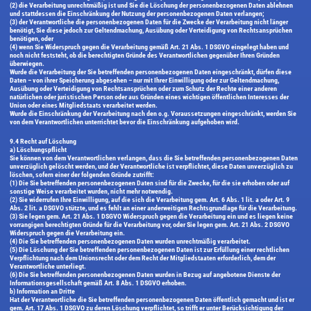
(2) die Verarbeitung unrechtmäßig ist und Sie die Löschung der personenbezogenen Daten ablehnen
und stattdessen die Einschränkung der Nutzung der personenbezogenen Daten verlangen;
(3) der Verantwortliche die personenbezogenen Daten für die Zwecke der Verarbeitung nicht länger
benötigt, Sie diese jedoch zur Geltendmachung, Ausübung oder Verteidigung von Rechtsansprüchen
benötigen, oder
(4) wenn Sie Widerspruch gegen die Verarbeitung gemäß Art. 21 Abs. 1 DSGVO eingelegt haben und
noch nicht feststeht, ob die berechtigten Gründe des Verantwortlichen gegenüber Ihren Gründen
überwiegen.
Wurde die Verarbeitung der Sie betreffenden personenbezogenen Daten eingeschränkt, dürfen diese
Daten – von ihrer Speicherung abgesehen – nur mit Ihrer Einwilligung oder zur Geltendmachung,
Ausübung oder Verteidigung von Rechtsansprüchen oder zum Schutz der Rechte einer anderen
natürlichen oder juristischen Person oder aus Gründen eines wichtigen öffentlichen Interesses der
Union oder eines Mitgliedstaats verarbeitet werden.
Wurde die Einschränkung der Verarbeitung nach den o.g. Voraussetzungen eingeschränkt, werden Sie
von dem Verantwortlichen unterrichtet bevor die Einschränkung aufgehoben wird.
9.4 Recht auf Löschung
a) Löschungspflicht
Sie können von dem Verantwortlichen verlangen, dass die Sie betreffenden personenbezogenen Daten
unverzüglich gelöscht werden, und der Verantwortliche ist verpflichtet, diese Daten unverzüglich zu
löschen, sofern einer der folgenden Gründe zutrifft:
(1) Die Sie betreffenden personenbezogenen Daten sind für die Zwecke, für die sie erhoben oder auf
sonstige Weise verarbeitet wurden, nicht mehr notwendig.
(2) Sie widerrufen Ihre Einwilligung, auf die sich die Verarbeitung gem. Art. 6 Abs. 1 lit. a oder Art. 9
Abs. 2 lit. a DSGVO stützte, und es fehlt an einer anderweitigen Rechtsgrundlage für die Verarbeitung.
(3) Sie legen gem. Art. 21 Abs. 1 DSGVO Widerspruch gegen die Verarbeitung ein und es liegen keine
vorrangigen berechtigten Gründe für die Verarbeitung vor, oder Sie legen gem. Art. 21 Abs. 2 DSGVO
Widerspruch gegen die Verarbeitung ein.
(4) Die Sie betreffenden personenbezogenen Daten wurden unrechtmäßig verarbeitet.
(5) Die Löschung der Sie betreffenden personenbezogenen Daten ist zur Erfüllung einer rechtlichen
Verpflichtung nach dem Unionsrecht oder dem Recht der Mitgliedstaaten erforderlich, dem der
Verantwortliche unterliegt.
(6) Die Sie betreffenden personenbezogenen Daten wurden in Bezug auf angebotene Dienste der
Informationsgesellschaft gemäß Art. 8 Abs. 1 DSGVO erhoben.
b) Information an Dritte
Hat der Verantwortliche die Sie betreffenden personenbezogenen Daten öffentlich gemacht und ist er
gem. Art. 17 Abs. 1 DSGVO zu deren Löschung verpflichtet, so trifft er unter Berücksichtigung der