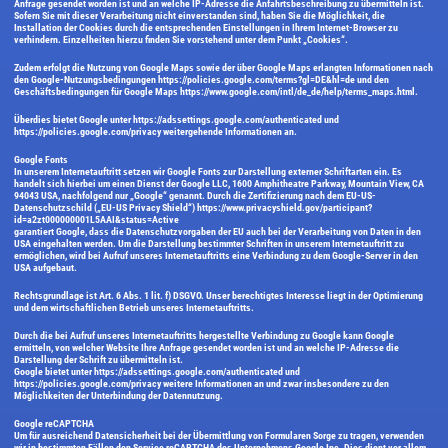
Anfrage gesendet worden ist und an welche IP-Adresse die Anfahrtsbeschreibung zu übermitteln ist.
Sofern Sie mit dieser Verarbeitung nicht einverstanden sind, haben Sie die Möglichkeit, die
Installation der Cookies durch die entsprechenden Einstellungen in Ihrem Internet-Browser zu
verhindern. Einzelheiten hierzu finden Sie vorstehend unter dem Punkt „Cookies“.
Zudem erfolgt die Nutzung von Google Maps sowie der über Google Maps erlangten Informationen nach
den Google-Nutzungsbedingungen https://policies.google.com/terms?gl=DE&hl=de und den
Geschäftsbedingungen für Google Maps https://www.google.com/intl/de_de/help/terms_maps.html.
Überdies bietet Google unter https://adssettings.google.com/authenticated und
https://policies.google.com/privacy weitergehende Informationen an.
Google Fonts
In unserem Internetauftritt setzen wir Google Fonts zur Darstellung externer Schriftarten ein. Es
handelt sich hierbei um einen Dienst der Google LLC, 1600 Amphitheatre Parkway, Mountain View, CA
94043 USA, nachfolgend nur „Google“ genannt. Durch die Zertifizierung nach dem EU-US-
Datenschutzschild („EU-US Privacy Shield“) https://www.privacyshield.gov/participant?
id=a2zt000000001L5AAI&status=Active
garantiert Google, dass die Datenschutzvorgaben der EU auch bei der Verarbeitung von Daten in den
USA eingehalten werden. Um die Darstellung bestimmter Schriften in unserem Internetauftritt zu
ermöglichen, wird bei Aufruf unseres Internetauftritts eine Verbindung zu dem Google-Server in den
USA aufgebaut.
Rechtsgrundlage ist Art. 6 Abs. 1 lit. f) DSGVO. Unser berechtigtes Interesse liegt in der Optimierung
und dem wirtschaftlichen Betrieb unseres Internetauftritts.
Durch die bei Aufruf unseres Internetauftritts hergestellte Verbindung zu Google kann Google
ermitteln, von welcher Website Ihre Anfrage gesendet worden ist und an welche IP-Adresse die
Darstellung der Schrift zu übermitteln ist.
Google bietet unter https://adssettings.google.com/authenticated und
https://policies.google.com/privacy weitere Informationen an und zwar insbesondere zu den
Möglichkeiten der Unterbindung der Datennutzung.
Google reCAPTCHA
Um für ausreichend Datensicherheit bei der Übermittlung von Formularen Sorge zu tragen, verwenden
wir in bestimmten Fällen den Service reCAPTCHA des Unternehmens Google Inc. Dies dient vor allem