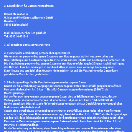
Aus einer Hand
2. Kontaktdaten für Datenschutzanfragen
Produkte
Robert Mesenhöller
G. Mesenhöller Kunststofftechnik GmbH
Kontakt
Baukloh 3
58515 Lüdenscheid
Mail: info@mesenhoeller-gmbh.de
Tel: 02351-66312-0
3. Allgemeines zur Datenverarbeitung
3.1 Umfang der Verarbeitung personenbezogener Daten
Wir verarbeiten personenbezogene Daten unserer Nutzer grundsätzlich nur, soweit dies zur
Bereitstellung einer funktionsfähigen Website sowie unserer Inhalte und Leistungen erforderlich ist.
Die Verarbeitung personenbezogener Daten unserer Nutzer erfolgt regelmäßig nur nach Einwilligung
des Nutzers. Eine Ausnahme gilt in solchen Fällen, in denen eine vorherige Einholung einer
Einwilligung aus tatsächlichen Gründen nicht möglich ist und die Verarbeitung der Daten durch
gesetzliche Vorschriften gestattet ist.
3.2 Rechtsgrundlage für die Verarbeitung personenbezogener Daten
Soweit wir für Verarbeitungsvorgänge personenbezogener Daten eine Einwilligung der betroffenen
Person einholen, dient Art. 6 Abs. 1 lit. a EU-Datenschutzgrundverordnung (DSGVO) als
Rechtsgrundlage.
Bei der Verarbeitung von personenbezogenen Daten, die zur Erfüllung eines Vertrages, dessen
Vertragspartei die betroffene Person ist, erforderlich ist, dient Art. 6 Abs. 1 lit. b DSGVO als
Rechtsgrundlage. Dies gilt auch für Verarbeitungsvorgänge, die zur Durchführung vorvertraglicher
Maßnahmen erforderlich sind.
Soweit eine Verarbeitung personenbezogener Daten zur Erfüllung einer rechtlichen Verpflichtung
erforderlich ist, der unser Unternehmen unterliegt, dient Art. 6 Abs. 1 lit. c DSGVO als Rechtsgrundlage.
Für den Fall, dass lebenswichtige Interessen der betroffenen Person oder einer anderen natürlichen
Person eine Verarbeitung personenbezogener Daten erforderlich machen, dient Art. 6 Abs. 1 lit. d
DSGVO als Rechtsgrundlage.
Ist die Verarbeitung zur Wahrung eines berechtigten Interesses unseres Unternehmens oder eines
Dritten erforderlich und überwiegen die Interessen, Grundrechte und Grundfreiheiten des Betroffenen