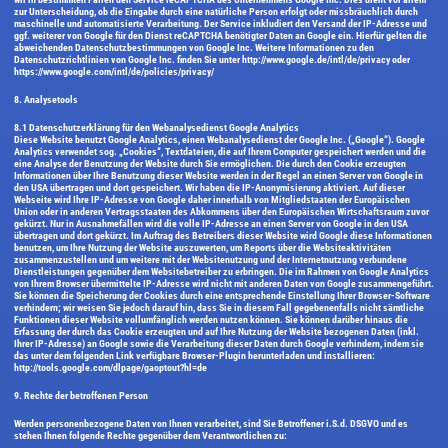
zur Unterscheidung, ob die Eingabe durch eine natürliche Person erfolgt oder missbräuchlich durch
maschinelle und automatisierte Verarbeitung. Der Service inkludiert den Versand der IP-Adresse und
ggf. weiterer von Google für den Dienst reCAPTCHA benötigter Daten an Google ein. Hierfür gelten die
abweichenden Datenschutzbestimmungen von Google Inc. Weitere Informationen zu den
Datenschutzrichtlinien von Google Inc. finden Sie unter http://www.google.de/intl/de/privacy oder
https://www.google.com/intl/de/policies/privacy/
8. Analysetools
8.1 Datenschutzerklärung für den Webanalysedienst Google Analytics
Diese Website benutzt Google Analytics, einen Webanalysedienst der Google Inc. („Google“). Google
Analytics verwendet sog. „Cookies“, Textdateien, die auf Ihrem Computer gespeichert werden und die
eine Analyse der Benutzung der Website durch Sie ermöglichen. Die durch den Cookie erzeugten
Informationen über Ihre Benutzung dieser Website werden in der Regel an einen Server von Google in
den USA übertragen und dort gespeichert. Wir haben die IP-Anonymisierung aktiviert. Auf dieser
Webseite wird Ihre IP-Adresse von Google daher innerhalb von Mitgliedstaaten der Europäischen
Union oder in anderen Vertragsstaaten des Abkommens über den Europäischen Wirtschaftsraum zuvor
gekürzt. Nur in Ausnahmefällen wird die volle IP-Adresse an einen Server von Google in den USA
übertragen und dort gekürzt. Im Auftrag des Betreibers dieser Website wird Google diese Informationen
benutzen, um Ihre Nutzung der Website auszuwerten, um Reports über die Websiteaktivitäten
zusammenzustellen und um weitere mit der Websitenutzung und der Internetnutzung verbundene
Dienstleistungen gegenüber dem Websitebetreiber zu erbringen. Die im Rahmen von Google Analytics
von Ihrem Browser übermittelte IP-Adresse wird nicht mit anderen Daten von Google zusammengeführt.
Sie können die Speicherung der Cookies durch eine entsprechende Einstellung Ihrer Browser-Software
verhindern; wir weisen Sie jedoch darauf hin, dass Sie in diesem Fall gegebenenfalls nicht sämtliche
Funktionen dieser Website vollumfänglich werden nutzen können. Sie können darüber hinaus die
Erfassung der durch das Cookie erzeugten und auf Ihre Nutzung der Website bezogenen Daten (inkl.
Ihrer IP-Adresse) an Google sowie die Verarbeitung dieser Daten durch Google verhindern, indem sie
das unter dem folgenden Link verfügbare Browser-Plugin herunterladen und installieren:
http://tools.google.com/dlpage/gaoptout?hl=de
9. Rechte der betroffenen Person
Werden personenbezogene Daten von Ihnen verarbeitet, sind Sie Betroffener i.S.d. DSGVO und es
stehen Ihnen folgende Rechte gegenüber dem Verantwortlichen zu: