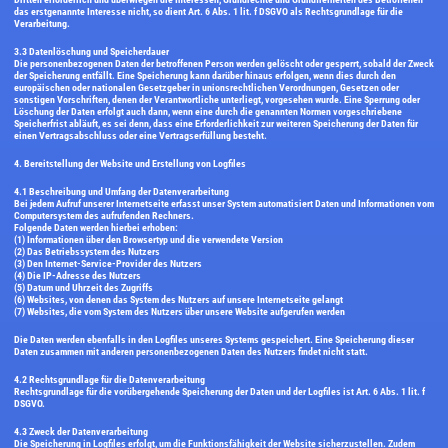
das erstgenannte Interesse nicht, so dient Art. 6 Abs. 1 lit. f DSGVO als Rechtsgrundlage für die
Verarbeitung.
3.3 Datenlöschung und Speicherdauer
Die personenbezogenen Daten der betroffenen Person werden gelöscht oder gesperrt, sobald der Zweck
der Speicherung entfällt. Eine Speicherung kann darüber hinaus erfolgen, wenn dies durch den
europäischen oder nationalen Gesetzgeber in unionsrechtlichen Verordnungen, Gesetzen oder
sonstigen Vorschriften, denen der Verantwortliche unterliegt, vorgesehen wurde. Eine Sperrung oder
Löschung der Daten erfolgt auch dann, wenn eine durch die genannten Normen vorgeschriebene
Speicherfrist abläuft, es sei denn, dass eine Erforderlichkeit zur weiteren Speicherung der Daten für
einen Vertragsabschluss oder eine Vertragserfüllung besteht.
4. Bereitstellung der Website und Erstellung von Logfiles
4.1 Beschreibung und Umfang der Datenverarbeitung
Bei jedem Aufruf unserer Internetseite erfasst unser System automatisiert Daten und Informationen vom
Computersystem des aufrufenden Rechners.
Folgende Daten werden hierbei erhoben:
(1) Informationen über den Browsertyp und die verwendete Version
(2) Das Betriebssystem des Nutzers
(3) Den Internet-Service-Provider des Nutzers
(4) Die IP-Adresse des Nutzers
(5) Datum und Uhrzeit des Zugriffs
(6) Websites, von denen das System des Nutzers auf unsere Internetseite gelangt
(7) Websites, die vom System des Nutzers über unsere Website aufgerufen werden
Die Daten werden ebenfalls in den Logfiles unseres Systems gespeichert. Eine Speicherung dieser
Daten zusammen mit anderen personenbezogenen Daten des Nutzers findet nicht statt.
4.2 Rechtsgrundlage für die Datenverarbeitung
Rechtsgrundlage für die vorübergehende Speicherung der Daten und der Logfiles ist Art. 6 Abs. 1 lit. f
DSGVO.
4.3 Zweck der Datenverarbeitung
Die Speicherung in Logfiles erfolgt, um die Funktionsfähigkeit der Website sicherzustellen. Zudem